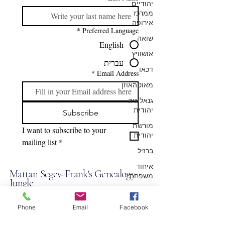
יהודיים
ממרכז
אירופה
*
Preferred Language
שואה
English
אושוויץ
עברית
דכאו
*
Email Address
מאוטהאוזן
גנאלוגיה
יהודית
Subscribe
מורשת
I want to subscribe to your 
יהודית
mailing list
*
ברזיל
איחוד
Mattan Segev-Frank's Genealogy
משפחתי
Jungle
הרצאות על
גנאלוגיה
ליצירת קשר:
Phone
Email
Facebook
יהודית
+43-676-574-2722