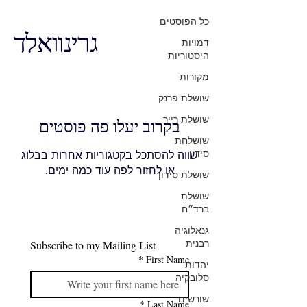
כל הפוסטים
גרינוואלד
דמויות
היסטוריות
מקורות
שושלת פרנק
שושלת רייך
בקרוב יעלו פה פוסטים
שושלחת
סידון
שווה להסתכל בקטגוריות אחרות בבלוג
או לחזור לפה עוד כמה ימים.
שושלת סידון
שושלת
ברד״ח
גנאלוגיה
רבנית
Subscribe to my Mailing List
*
First Name
יהדות
סלובקיה
שורשים
*
Last Name