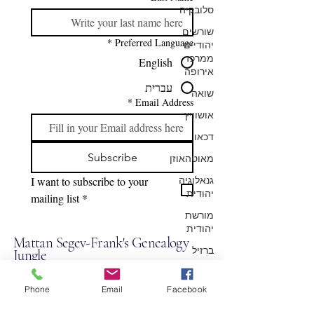
סלובקיה
שורשים
*
Preferred Language
יהודיים
ממרכז
English
אירופה
עברית
שואה
*
Email Address
אושוויץ
דכאו
Subscribe
מאוטהאוזן
גנאלוגיה
I want to subscribe to your 
יהודית
mailing list
*
מורשת
יהודית
Mattan Segev-Frank's Genealogy
ברזיל
Jungle
איחוד
ליצירת קשר:
משפחתי
Phone
Email
Facebook
הרצאות על
+43-676-574-2722