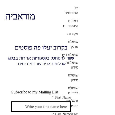
כל
הפוסטים
מוראביה
דמויות
היסטוריות
מקורות
שושלת
פרנק
בקרוב יעלו פה פוסטים
שושלת רייך
שווה להסתכל בקטגוריות אחרות בבלוג
שושלחת
או לחזור לפה עוד כמה ימים.
סידון
שושלת
סידון
שושלת
Subscribe to my Mailing List
ברד״ח
*
First Name
גנאלוגיה
רבנית
יהדות
*
Last Name