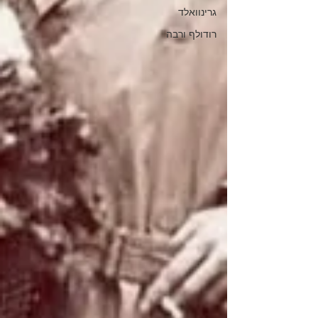
גרינוואלד
רודולף ורבה