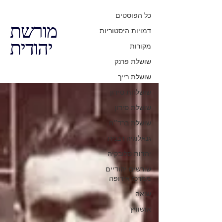
כל הפוסטים
מורשת
דמויות היסטוריות
יהודית
מקורות
שושלת פרנק
שושלת רייך
שושלחת סידון
שושלת סידון
שושלת ברד״ח
גנאלוגיה רבנית
יהדות סלובקיה
שורשים יהודיים
ממרכז אירופה
שואה
אושוויץ