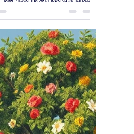
תגליות חדשות על משפחתו של רודולף ורבה חושפות
פרטים שנשכחו על הוריו, האחים למחצה וגורלם
במלחמה של בני משפחתו של אחד מגיבורי השואה
הידועים ביותר שברח מאושוויץ. בהתבסס על מקורות
ארכיוניים וגנאלוגיים, מחקר זה משחזר קשרי משפחה
מתקן אלמנטים מהסיפור שהשתמר עד כה, ומנציח 
קרובי משפחתו שנשכחו בשולי זיכרון השואה.