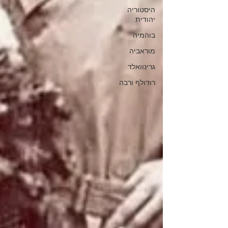
היסטוריה
יהודית
בוהמיה
מוראביה
גרינוואלד
רודולף ורבה