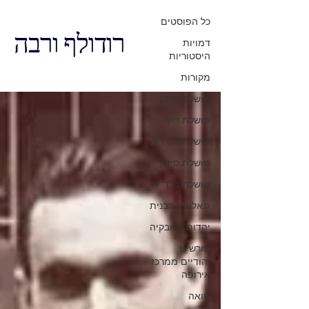
כל הפוסטים
רודולף ורבה
דמויות
היסטוריות
מקורות
שושלת פרנק
שושלת רייך
שושלחת סידון
שושלת סידון
שושלת ברד״ח
גנאלוגיה רבנית
יהדות סלובקיה
שורשים
יהודיים ממרכז
אירופה
שואה