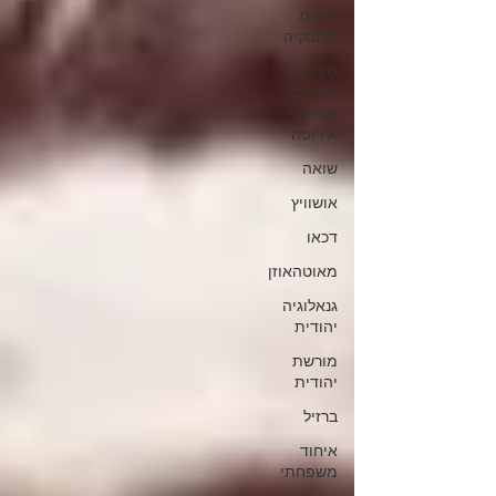
יהדות
סלובקיה
שורשים
יהודיים
ממרכז
אירופה
שואה
אושוויץ
דכאו
מאוטהאוזן
גנאלוגיה
יהודית
מורשת
יהודית
ברזיל
איחוד
משפחתי