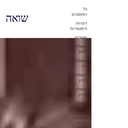
כל
הפוסטים
שואה
דמויות
היסטוריות
מקורות
שושלת
פרנק
שושלת
רייך
שושלחת
סידון
שושלת
סידון
שושלת
ברד״ח
גנאלוגיה
רבנית