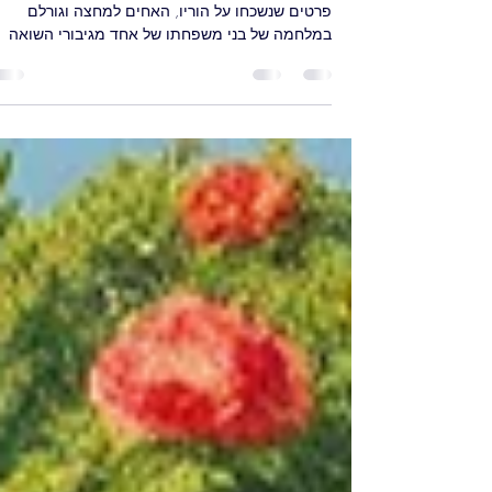
חדש על משפחתו של רודולף ורבה
תגליות חדשות על משפחתו של רודולף ורבה חושפות
פרטים שנשכחו על הוריו, האחים למחצה וגורלם
במלחמה של בני משפחתו של אחד מגיבורי השואה
הידועים ביותר שברח מאושוויץ. בהתבסס על מקורות
ארכיוניים וגנאלוגיים, מחקר זה משחזר קשרי משפחה
מתקן אלמנטים מהסיפור שהשתמר עד כה, ומנציח 
קרובי משפחתו שנשכחו בשולי זיכרון השואה.