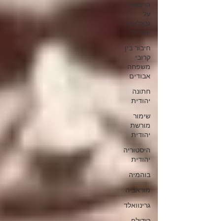
הרצאות
על
גנאלוגיה
יהודית
חיבור בין
קרובי
משפחה
אבודים
חתונה
יהודית
שימור
מורשת
יהודית
היסטוריה
יהודית
בוהמיה
מוראביה
גרינוואלד
רודולף