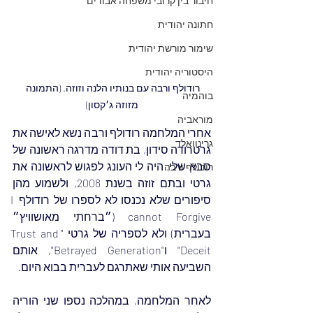
חיבור בין קרובי משפחה אבודים
חתונה יהודית
שימור מורשת יהודית
היסטוריה יהודית
רודולף ורבה עם בנותיו הלנה וזוזה. (התמונה 
בוהמיה
מזוזה ג׳קסון)
מוראביה
אחרי המלחמה רודולף ורבה נשא לאישה את 
גרינוואלד
גרטרודה סידון, בת דודה מדרגה ראשונה של 
סבא שלי. היה לי העונג לפגוש לראשונה את 
רודולף ורבה
גרטי ובתם זוזה בשנת 2008, ולשמוע מהן 
סיפורים שלא נכנסו לא לספרו של רודולף I 
cannot Forgive (״ברחתי מאושוויץ״ 
בעברית) ולא לספריה של גרטי "Trust and 
Deceit" ו"Betrayed Generation", אותם 
השביעה אותי שאתרגם לעברית בבוא היום.
לאחר המלחמה, במהלכה נספו שני הוריה 