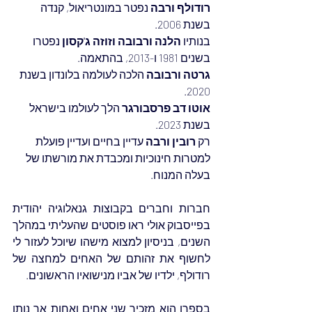
רודולף ורבה
 נפטר במונטריאול, קנדה 
בשנת 2006.
בנותיו 
הלנה ורבובה וזוזה ג'קסון
 נפטרו 
בשנים 1981 ו-2013, בהתאמה.
גרטה ורבובה 
הלכה לעולמה בלונדון בשנת 
2020.
אוטו דב פרסבורגר
 הלך לעולמו בישראל 
בשנת 2023.
רק 
רובין ורבה
 עדיין בחיים ועדיין פועלת 
למטרות חינוכיות ומכבדת את מורשתו של 
בעלה המנוח.
חברות וחברים בקבוצות גנאלוגיה יהודית 
בפייסבוק אולי ראו פוסטים שהעליתי במהלך 
השנים, בניסיון למצוא מישהו שיוכל לעזור לי 
לחשוף את זהותם של האחים למחצה של 
רודולף, ילדיו של אביו מנישואיו הראשונים.
בספרו הוא מזכיר שני אחים ואחות אך נותן 