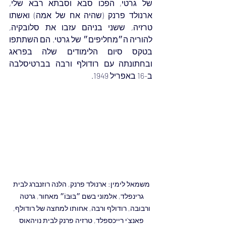
של גרטי, הפכו סבא וסבתא רבא שלי, 
ארנולד פרנק (שהיה אח של אמה) ואשתו 
טרזיה, ששני בניהם עזבו את סלובקיה, 
להוריה ה״מחליפים״ של גרטי. הם השתתפו 
בטקס סיום הלימודים שלה בפראג 
ובחתונתה עם רודולף ורבה בברטיסלבה 
ב-16 באפריל 1949.
משמאל לימין: ארנולד פרנק, הלנה רוזנברג לבית 
גרינפלד, אלמוני בשם ״בּוּבּוֹ״ מאחור, גרטה 
ורבובה, רודולף ורבה, אחותו למחצה של רודולף, 
פאנצ'י רייכספלד, טרזיה פרנק לבית נויהאוס 