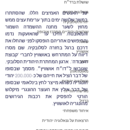
שושלת ברד״ח
גנאלוגיה רבנית
שני האנשים האמיצים הללו, שהסתתרו 
במשך שלושה ימים בתוך ערימת עצים ממש 
יהדות סלובקיה
מחוץ לשער מחנה ההשמדה השמור 
שורשים יהודיים ממרכז אירופה
והמאובטח, וחיכו עד שהאזעקות נדמו 
והחיפושים אחריהם הופסקו לפני שהחלו את 
שואה
דרכם ברגל בחזרה לסלובקיה, שם מסרו 
אושוויץ
דיווח על המתרחש באושוויץ לחברי "קבוצת 
דכאו
העבודה",  ארגון המחתרת היהודית הסלובקי, 
שגובשו ל״דו״ח אושוויץ״, מסמך שבסופו 
מאוטהאוזן
של דבר הציל את חייהם של כ-200,000 יהודי 
גנאלוגיה יהודית
הונגריה כשהוא מייצר לחץ בינלאומי שבסופו 
של דבר אילץ את העוצר ההונגרי מיקלוש 
מורשת יהודית
הורטי להפסיק את רכבות הגירושים 
ברזיל
מהונגריה לאושוויץ.
איחוד משפחתי
הרצאות על גנאלוגיה יהודית