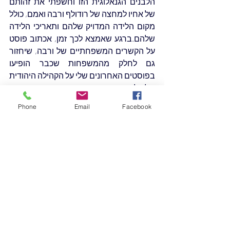
הלבנים הגנאלוגית הזו וחשפתי את זהותם 
של אחיו למחצה של רודולף ורבה ואמם, כולל 
מקום הלידה המדויק שלהם ותאריכי הלידה 
שלהם.ברגע שאמצא לכך זמן, אכתוב פוסט 
על הקשרים המשפחתיים של ורבה, שיחזור 
גם לחלק מהמשפחות שכבר הופיעו 
בפוסטים האחרונים שלי על הקהילה היהודית 
של פלריקובו.
גרטה ורבובה
אושוויץ
רודולף ורבה
שואה
Phone
Email
Facebook
הבריחה מאושוויץ
דמויות היסטוריות
מקורות
שושלת סידון
פוסטים אחרונים
הצג הכול