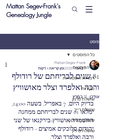
Mattan Segev-Frank's
Genealogy Jungle
פוסט
כל הפוסטים
Mattan Segev-Frank
כל הפוסטים
7 באפר׳ 2025
זמן קריאה 4 דקות
81 שנים לבריחתם של רודולף
דמויות היסטוריות
ורבה ואלפרד וצלר מאושוויץ
מקורות
עודכן:
16 במרץ
שושלת פרנק
בדיוק היום, 7 באפריל, בשעה 14:00, 
שושלת רייך
ימלאו 81 שנים לבריחתם ממחנה 
ההשמדה אושוויץ-בירקנאו של שני 
שושלחת סידון
יהודים סלובקים אמיצים - רודולף 
שושלת סידון
ורבה ואלפרד וצלר.