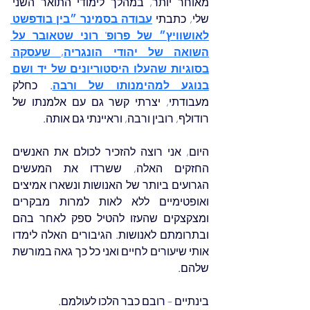
מאוחר יותר, במהלך לימודי התואר השני 
שלי, כתבתי 
עבודה בסמינר ״בין בודפשט 
לאושוויץ״ של פרופ' רוני שטאובר על 
השואה של יהודי הונגריה, שעסקה 
בסוגיות שהעלו היסטוריונים של יד ושם 
בנוגע למהימנותו של ורבה
. כחלק 
מעבודתי, יצרתי קשר גם עם אלמנתו של 
רודולף, רובין ורבה, וראיינתי גם אותה.
היום, אני רוצה להזכיר לכולם את האנשים 
החזקים האלה, ששרדו את המעשים 
הגרועים ביותר של האנושות ונשארו אמיצים 
ואופטימיים ללא לאות למרות מבקרים 
ומצקצקים שהעזו להטיל ספק לאחר בהם 
ובתרומתם לאנושות. הגיבורים האלה לימדו 
אותי שיעורים לחיים ואני כל כך גאה במורשת 
שלהם.
בינתיים – רובם כבר הלכו לעולמם.